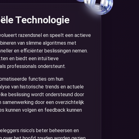
iële Technologie
volueert razendsnel en speelt een actieve
mbineren van slimme algoritmes met
eller en efficiënter beslissingen nemen.
ten en biedt een intuïtieve
als professionals ondersteunt.
tomatiseerde functies om hun
alyse van historische trends en actuele
elke beslissing wordt ondersteund door
m samenwerking door een overzichtelijk
ies kunnen volgen en feedback kunnen
leggers risico’s beter beheersen en
ien over het hoofd zouden worden gezien.