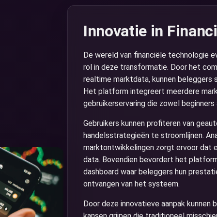
Innovatie in Financ
De wereld van financiële technologie e
rol in deze transformatie. Door het co
realtime marktdata, kunnen beleggers sn
Het platform integreert meerdere mark
gebruikerservaring die zowel beginners 
Gebruikers kunnen profiteren van geau
handelsstrategieën te stroomlijnen. An
marktontwikkelingen zorgt ervoor dat 
data. Bovendien bevordert het platfor
dashboard waar beleggers hun prestat
ontvangen van het systeem.
Door deze innovatieve aanpak kunnen be
kansen grijpen die traditioneel missch