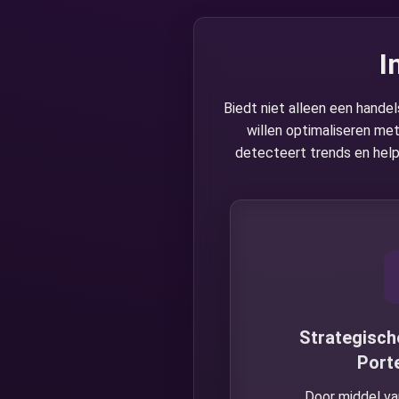
I
Вiedt niet alleen een hande
willen optimaliseren me
detecteert trends en helpt 
Strategisch
Porte
Door middel v