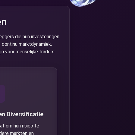
ën
eggers die hun investeringen
t continu marktdynamiek,
ijn voor menselijke traders.
n Diversificatie
aat om hun risico te
dere markten en