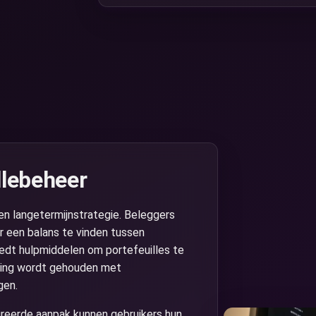
llebeheer
n langetermijnstrategie. Beleggers
r een balans te vinden tussen
biedt hulpmiddelen om portefeuilles te
ening wordt gehouden met
gen.
reerde aanpak kunnen gebruikers hun