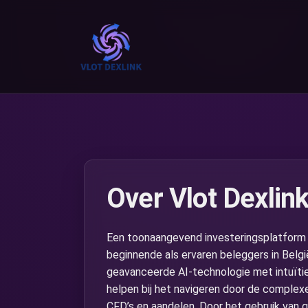
Over Vlot Dexlin
Еen toonaangevend investeringsplatform 
beginnende als ervaren beleggers in Belg
geavanceerde AI-technologie met intuïti
helpen bij het navigeren door de complex
CFD’s en aandelen. Door het gebruik van